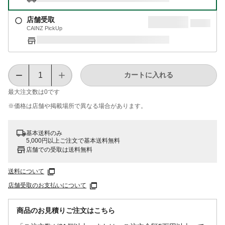
店舗受取
CAINZ PickUp
カートに入れる
最大注文数は
0
です
※価格は​店舗や​掲載場所で​異なる​場合が​あります。
基本送料のみ
5,000円以上ご注文で基本送料無料
店舗での受取は送料無料
送料について
店舗受取のお支払いについて
商品のお見積りご注文はこちら