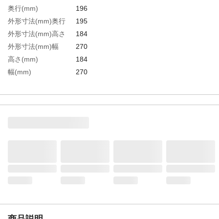
奥行(mm)
196
外形寸法(mm)奥行
195
外形寸法(mm)高さ
184
外形寸法(mm)幅
270
高さ(mm)
184
幅(mm)
270
容量(L)
6.7
生産国
日本
重さ
630.000G
材質1
本体、留具、カップ:ポリプロピレン
材質2
フタ:AS樹脂
材質3
パッキン:シリコン
商品説明