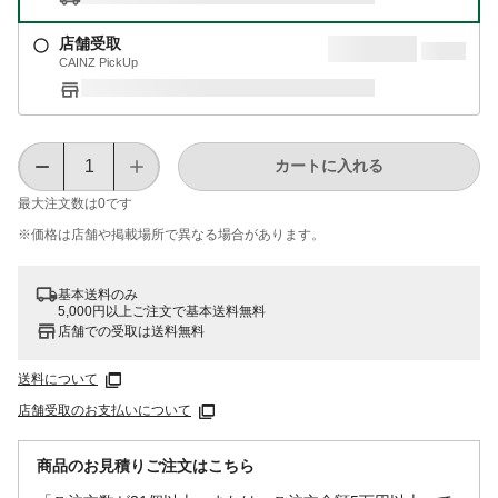
店舗受取
CAINZ PickUp
カートに入れる
最大注文数は
0
です
※価格は​店舗や​掲載場所で​異なる​場合が​あります。
基本送料のみ
5,000円以上ご注文で基本送料無料
店舗での受取は送料無料
送料について
店舗受取のお支払いについて
商品のお見積りご注文はこちら