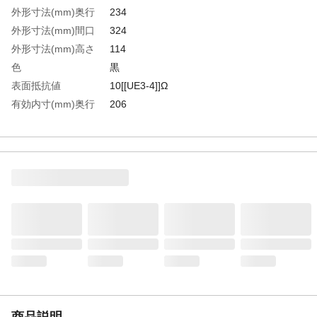
外形寸法(mm)奥行
234
外形寸法(mm)間口
324
外形寸法(mm)高さ
114
色
黒
表面抵抗値
10[[UE3-4]]Ω
有効内寸(mm)奥行
206
有効内寸(mm)間口
296
有効内寸(mm)高さ
96
容量(L)
5.60
生産国
日本
重さ
670.000G
材質1
本体・フタ:導電性ポリプロピレン（PP）
材質2
パッキン:シリコンゴム
材質3
留具:ステンレス
商品説明