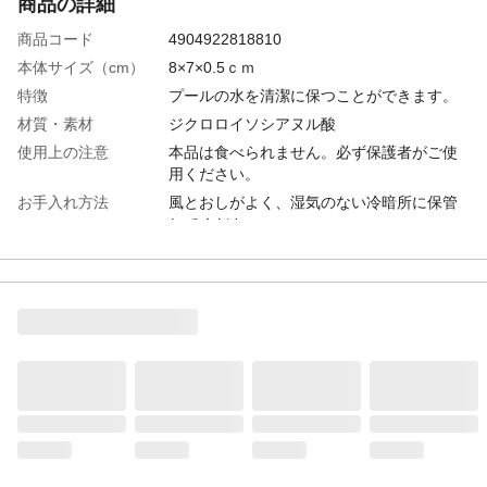
商品の詳細
商品コード
4904922818810
本体サイズ（cm）
8×7×0.5ｃｍ
特徴
プールの水を清潔に保つことができます。
材質・素材
ジクロロイソシアヌル酸
使用上の注意
本品は食べられません。必ず保護者がご使
用ください。
お手入れ方法
風とおしがよく、湿気のない冷暗所に保管
してください。
生産国
日本