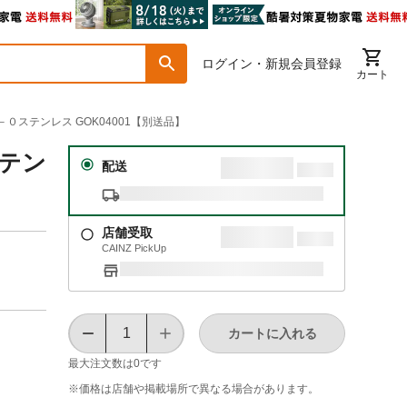
ログイン・新規会員登録
カート
－０ステンレス GOK04001【別送品】
ステン
配送
店舗受取
CAINZ PickUp
カートに入れる
最大注文数は
0
です
※価格は​店舗や​掲載場所で​異なる​場合が​あります。