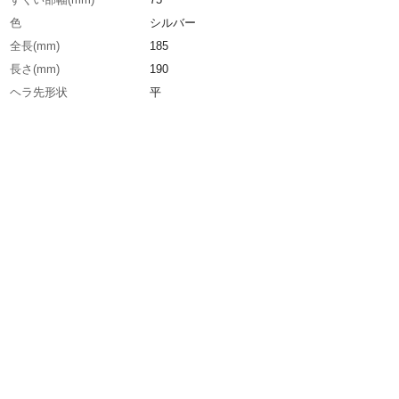
色
シルバー
全長(mm)
185
長さ(mm)
190
ヘラ先形状
平
生産国
日本
重さ
56.000G
材質1
18-0ステンレス
材質2
木柄