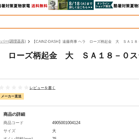
パー(調理器具)
【CAINZ-DASH】遠藤商事 ヘラ ローズ柄起金 大 ＳＡ１８
 ヘラ ローズ柄起金 大 ＳＡ１８－０
レビューを書く
メーカー直送
商品の詳細
商品コード
4905001004124
サイズ
大
すくい部幅(mm)
75