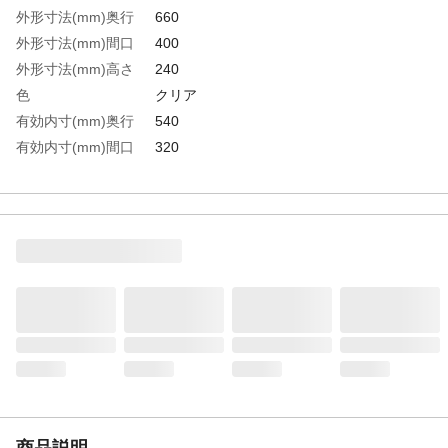
外形寸法(mm)奥行
660
外形寸法(mm)間口
400
外形寸法(mm)高さ
240
色
クリア
有効内寸(mm)奥行
540
有効内寸(mm)間口
320
有効内寸(mm)高さ
215
容量(L)
37.1
生産国
中国
重さ
1687.500G
材質1
ポリプロピレン(PP)
商品説明