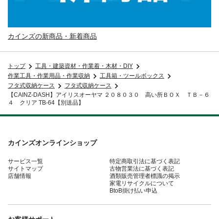
カインズの新商品・新着商品
トップ
工具・建築資材・作業着・木材・DIY
作業工具・作業用品・作業収納
工具箱・ツールボックス
フタ式収納ケース
フタ式収納ケース
【CAINZ-DASH】アイリスオーヤマ ２０８０３０ 高い所ＢＯＸ ＴＢ－６
４ クリア TB-64【別送品】
カインズオンラインショップ
サービス一覧
特定商取引法に基づく表記
サイトマップ
古物営業法に基づく表記
店舗情報
酒類販売管理者標識の掲示
家電リサイクルについて
BtoB掛け払い申込