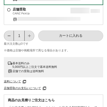
店舗受取
CAINZ PickUp
カートに入れる
最大注文数は
0
です
※価格は​店舗や​掲載場所で​異なる​場合が​あります。
基本送料のみ
5,000円以上ご注文で基本送料無料
店舗での受取は送料無料
送料について
店舗受取のお支払いについて
商品のお見積りご注文はこちら