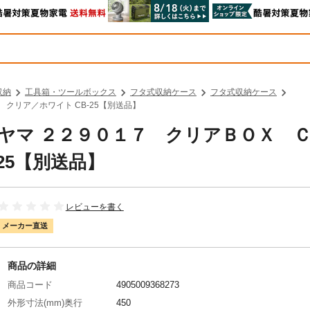
収納
工具箱・ツールボックス
フタ式収納ケース
フタ式収納ケース
 クリア／ホワイト CB-25【別送品】
オーヤマ ２２９０１７ クリアＢＯＸ 
25【別送品】
レビューを書く
メーカー直送
商品の詳細
商品コード
4905009368273
外形寸法(mm)奥行
450