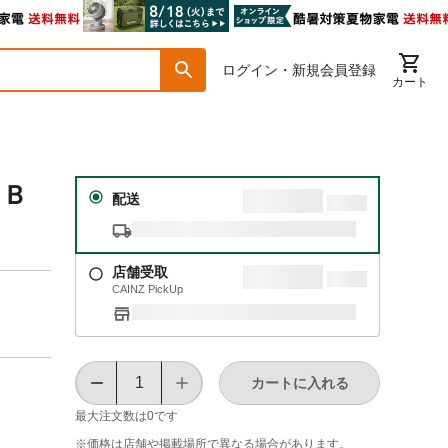
ログイン・新規会員登録
カート
ＣＢ
配送
店舗受取
CAINZ PickUp
カートに入れる
最大注文数は
0
です
※価格は​店舗や​掲載場所で​異なる​場合が​あります。