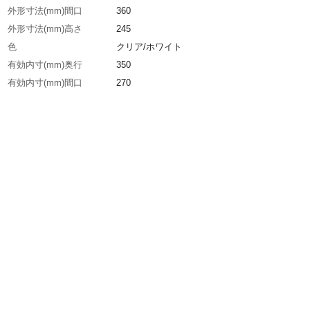
外形寸法(mm)間口
360
外形寸法(mm)高さ
245
色
クリア/ホワイト
有効内寸(mm)奥行
350
有効内寸(mm)間口
270
有効内寸(mm)高さ
215
容量(L)
20
収納目安
バスタオル8枚
生産国
中国
重さ
1.100KG
材質1
ポリプロピレン（ＰＰ）、ABS樹脂