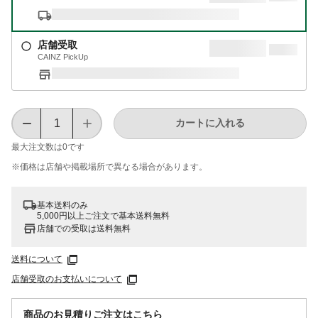
店舗受取
CAINZ PickUp
カートに入れる
最大注文数は
0
です
※価格は​店舗や​掲載場所で​異なる​場合が​あります。
基本送料のみ
5,000円以上ご注文で基本送料無料
店舗での受取は送料無料
送料について
店舗受取のお支払いについて
商品のお見積りご注文はこちら