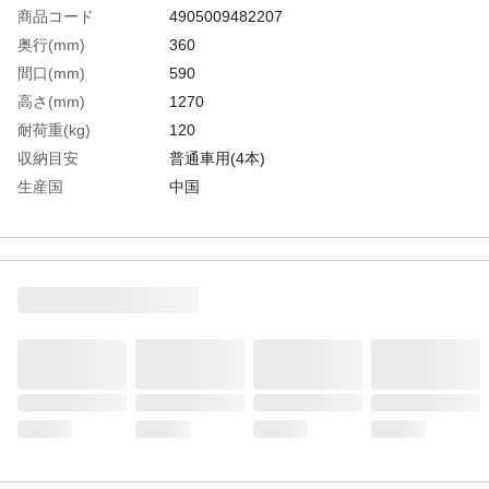
商品コード
4905009482207
奥行(mm)
360
間口(mm)
590
高さ(mm)
1270
耐荷重(kg)
120
収納目安
普通車用(4本)
生産国
中国
重さ
4.300KG
材質1
ステンレス巻スチールパイプ●ジョイントパ
ーツ：ポリプロピレン、ABS樹脂、ポリア
セタール