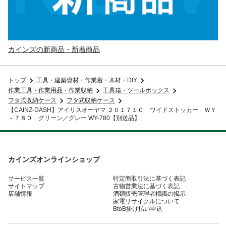
カインズの新商品・新着商品
トップ
工具・建築資材・作業着・木材・DIY
作業工具・作業用品・作業収納
工具箱・ツールボックス
フタ式収納ケース
フタ式収納ケース
【CAINZ-DASH】アイリスオーヤマ ２０１７１０ ワイドストッカー ＷＹ
－７８０ グリーン／グレー WY-780【別送品】
カインズオンラインショップ
サービス一覧
特定商取引法に基づく表記
サイトマップ
古物営業法に基づく表記
店舗情報
酒類販売管理者標識の掲示
家電リサイクルについて
BtoB掛け払い申込