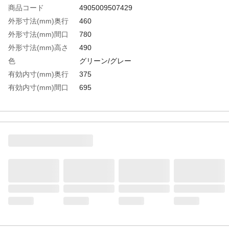
商品コード
4905009507429
外形寸法(mm)奥行
460
外形寸法(mm)間口
780
外形寸法(mm)高さ
490
色
グリーン/グレー
有効内寸(mm)奥行
375
有効内寸(mm)間口
695
有効内寸(mm)高さ
440
容量(L)
105
収納目安
ポリタンク20L 3個、18L 4個
生産国
日本
重さ
4.200KG
材質1
ポリプロピレン(PP)