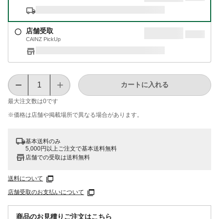
店舗受取
CAINZ PickUp
カートに入れる
最大注文数は
0
です
※価格は​店舗や​掲載場所で​異なる​場合が​あります。
基本送料のみ
5,000円以上ご注文で基本送料無料
店舗での受取は送料無料
送料について
店舗受取のお支払いについて
商品のお見積りご注文はこちら