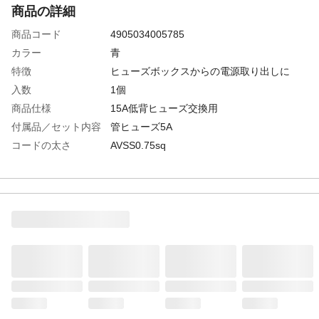
商品の詳細
商品コード
4905034005785
カラー
青
特徴
ヒューズボックスからの電源取り出しに
入数
1個
商品仕様
15A低背ヒューズ交換用
付属品／セット内容
管ヒューズ5A
コードの太さ
AVSS0.75sq
差しかえ側ヒューズ
低背ヒューズ
使用可能電力
DC12V60W以下/DC24V120W以下