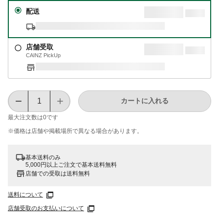
配送
店舗受取
CAINZ PickUp
カートに入れる
最大注文数は
0
です
※価格は​店舗や​掲載場所で​異なる​場合が​あります。
基本送料のみ
5,000円以上ご注文で基本送料無料
店舗での受取は送料無料
送料について
店舗受取のお支払いについて