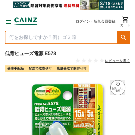
ログイン・新規会員登録
カート
低背ヒューズ電源 E578
レビューを書く
受注手配品
配送で取寄せ可
店舗受取で取寄せ可