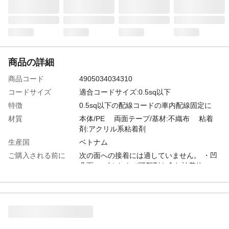
商品の詳細
商品コード
4905034034310
コードサイズ
適合コードサイズ:0.5sq以下
特徴
0.5sq以下の配線コードの車内配線固定に
材質
本体/PE 両面テープ/基材:不織布 粘着
剤:アクリル系粘着剤
生産国
ベトナム
ご購入される前に
次の面への接着には適していません。 ・凹
凸面 ・ゴムおよび可塑剤を含む被着体 ・
PVC/PE/PP