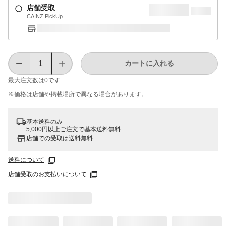
店舗受取
CAINZ PickUp
カートに入れる
最大注文数は
0
です
※価格は​店舗や​掲載場所で​異なる​場合が​あります。
基本送料のみ
5,000円以上ご注文で基本送料無料
店舗での受取は送料無料
送料について
店舗受取のお支払いについて