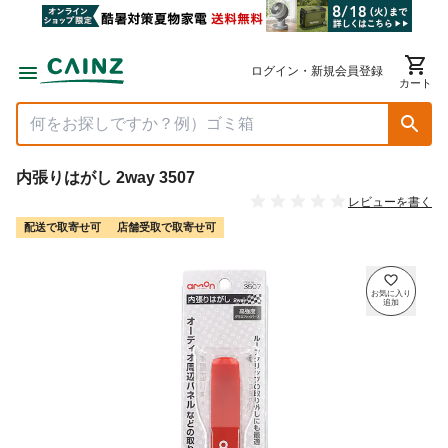
ログイン・新規会員登録
カート
内張りはがし 2way 3507
レビューを書く
配送で取寄せ可
店舗受取で取寄せ可