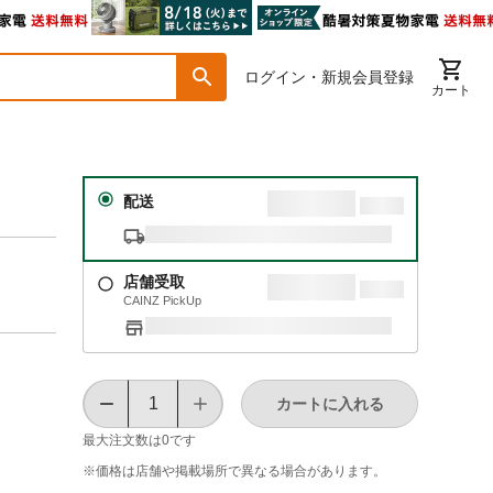
ログイン・新規会員登録
カート
配送
店舗受取
CAINZ PickUp
カートに入れる
最大注文数は
0
です
※価格は​店舗や​掲載場所で​異なる​場合が​あります。