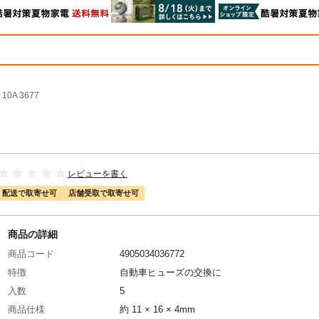
0A 3677
レビューを書く
配送で取寄せ可
店舗受取で取寄せ可
商品の詳細
商品コード
4905034036772
特徴
自動車ヒューズの交換に
入数
5
商品仕様
約 11 × 16 × 4mm