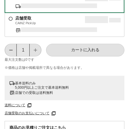
店舗受取
CAINZ PickUp
カートに入れる
最大注文数は
0
です
※価格は​店舗や​掲載場所で​異なる​場合が​あります。
基本送料のみ
5,000円以上ご注文で基本送料無料
店舗での受取は送料無料
送料について
店舗受取のお支払いについて
商品のお見積りご注文はこちら