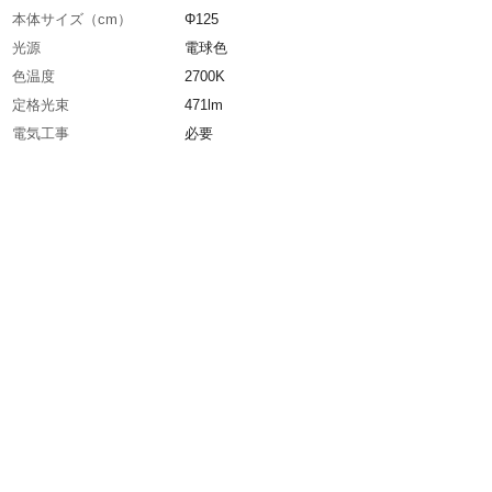
本体サイズ（cm）
Φ125
光源
電球色
色温度
2700K
定格光束
471lm
電気工事
必要