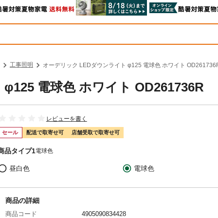
工事照明
オーデリック LEDダウンライト φ125 電球色 ホワイト OD261736
25 電球色 ホワイト OD261736R
レビューを書く
セール
配送で取寄せ可
店舗受取で取寄せ可
商品タイプ1
電球色
昼白色
電球色
商品の詳細
商品コード
4905090834428