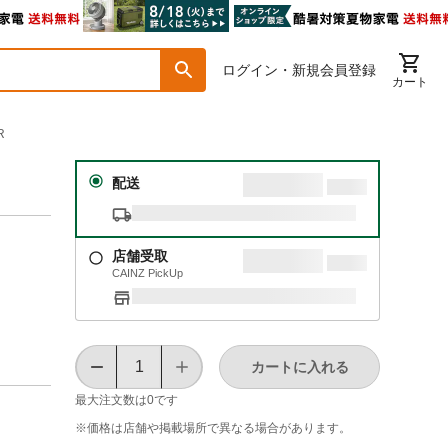
ログイン・新規会員登録
カート
R
配送
店舗受取
CAINZ PickUp
カートに入れる
最大注文数は
0
です
※価格は​店舗や​掲載場所で​異なる​場合が​あります。