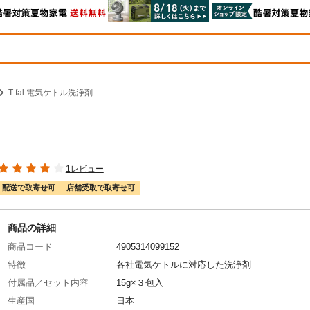
T-fal 電気ケトル洗浄剤
1レビュー
配送で取寄せ可
店舗受取で取寄せ可
商品の詳細
商品コード
4905314099152
特徴
各社電気ケトルに対応した洗浄剤
付属品／セット内容
15g×３包入
生産国
日本