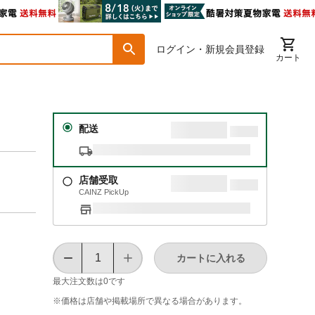
ログイン・新規会員登録
カート
配送
店舗受取
CAINZ PickUp
カートに入れる
最大注文数は
0
です
※価格は​店舗や​掲載場所で​異なる​場合が​あります。