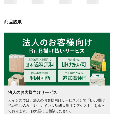
生産国
日本
重量
175g
適合被着体
木材、壁紙、石膏ボード
商品説明
粘着剤
ゴム系粘着剤
法人のお客様向けサービス
カインズでは、法人のお客様向けサービスとして「BtoB掛け
払い申し込み」や「カインズBtoB大量注文アシスト」を承っ
ております。 お気軽にご相談ください。