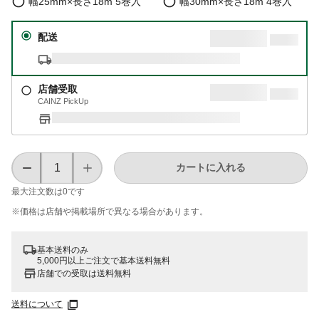
幅25mm×長さ18m 5巻入
幅30mm×長さ18m 4巻入
配送
店舗受取
CAINZ PickUp
カートに入れる
最大注文数は
0
です
※価格は​店舗や​掲載場所で​異なる​場合が​あります。
基本送料のみ
5,000円以上ご注文で基本送料無料
店舗での受取は送料無料
送料について