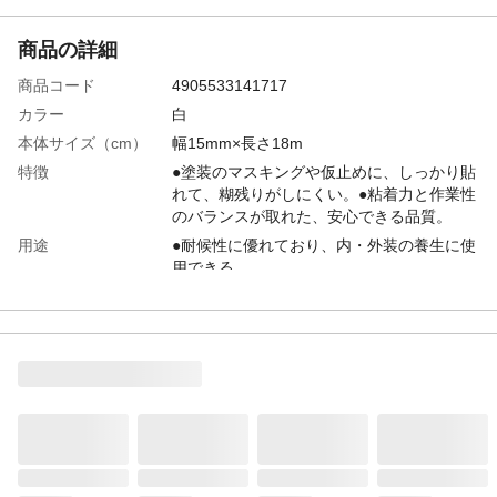
商品の詳細
商品コード
4905533141717
カラー
白
本体サイズ（cm）
幅15mm×長さ18m
特徴
●塗装のマスキングや仮止めに、しっかり貼
れて、糊残りがしにくい。●粘着力と作業性
のバランスが取れた、安心できる品質。
用途
●耐候性に優れており、内・外装の養生に使
用できる。
商品説明
●見切りがしっかりつけられる本格派の塗装
用マスキングテープ。●サイズ/幅5.7×奥行
き5.7×高さ12.1cm
使用上の注意
●用途以外に使用しないでください。●電気
の絶縁用には使用しないでください。●貼る
面の埃・水分・油分はよく拭き取ってくだ
さい。
入数
8巻
材質
●基材/和紙●粘着剤/アクリル系