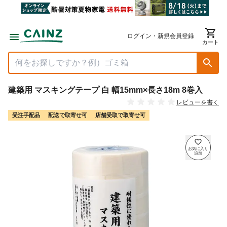
ログイン・新規会員登録
カート
建築用 マスキングテープ 白 幅15mm×長さ18m 8巻入
レビューを書く
受注手配品
配送で取寄せ可
店舗受取で取寄せ可