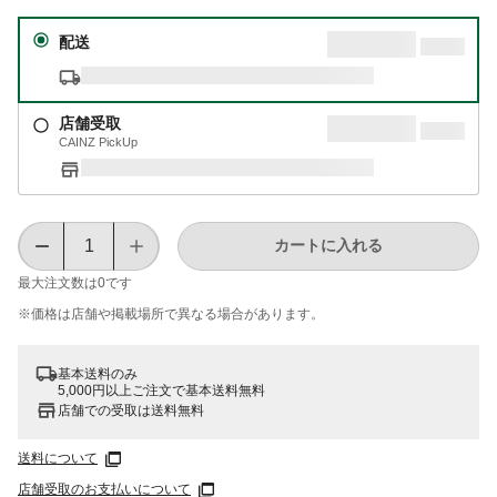
配送
店舗受取
CAINZ PickUp
カートに入れる
最大注文数は
0
です
※価格は​店舗や​掲載場所で​異なる​場合が​あります。
基本送料のみ
5,000円以上ご注文で基本送料無料
店舗での受取は送料無料
送料について
店舗受取のお支払いについて