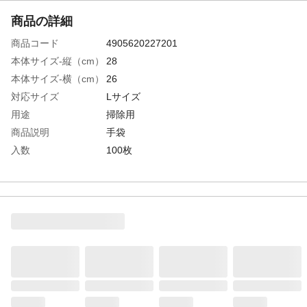
商品の詳細
商品コード
4905620227201
本体サイズ-縦（cm）
28
本体サイズ-横（cm）
26
対応サイズ
Lサイズ
用途
掃除用
商品説明
手袋
入数
100枚
材質・素材
ポリエチレン100%
使用上の注意
パッケージに参考をお願い致します。
お手入れ方法
パッケージに参考をお願い致します。
生産国
中国
重量
215ｇ