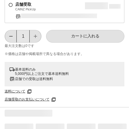
店舗受取
CAINZ PickUp
カートに入れる
最大注文数は
0
です
※価格は​店舗や​掲載場所で​異なる​場合が​あります。
基本送料のみ
5,000円以上ご注文で基本送料無料
店舗での受取は送料無料
送料について
店舗受取のお支払いについて