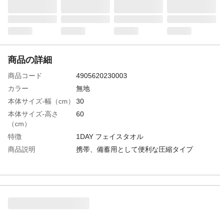
商品の詳細
商品コード
4905620230003
カラー
無地
本体サイズ-幅（cm）
30
本体サイズ-高さ
60
（cm）
特徴
1DAY フェイスタオル
商品説明
携帯、備蓄用として便利な圧縮タイプ
材質・素材
レーヨン１００％
付属品／セット内容
１２枚入り
使用方法
1.圧縮タオルを水につけるとすぐに広がり
ます。2.水をしぼります。3.用途に合わせて
ご使用ください。
使用上の注意
本来の用途以外には使用しないでくださ