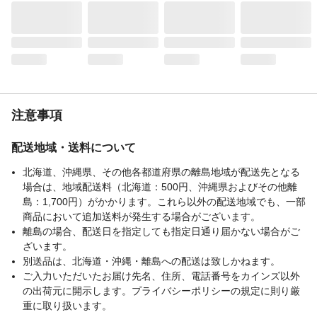
い。お肌に合わない時は使用を中止してく
ださい。
生産国
中国
使用例
旅行・出張・スポーツ・アウトドア・育
児・介護・災害時など非常時
注意事項
配送地域・送料について
北海道、沖縄県、その他各都道府県の離島地域が配送先となる
場合は、地域配送料（北海道：500円、沖縄県およびその他離
島：1,700円）がかかります。これら以外の配送地域でも、一部
商品において追加送料が発生する場合がございます。
離島の場合、配送日を指定しても指定日通り届かない場合がご
ざいます。
別送品は、北海道・沖縄・離島への配送は致しかねます。
ご入力いただいたお届け先名、住所、電話番号をカインズ以外
の出荷元に開示します。プライバシーポリシーの規定に則り厳
重に取り扱います。