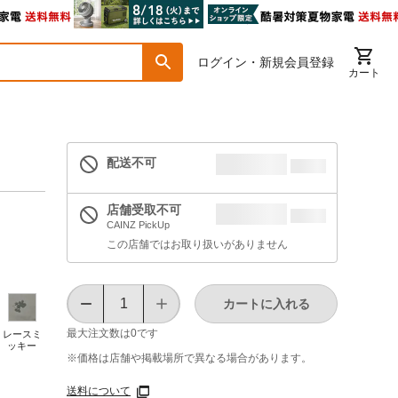
ログイン・新規会員登録
カート
配送不可
店舗受取不可
CAINZ PickUp
この店舗ではお取り扱いがありません
カートに入れる
最大注文数は
0
です
レースミ
ッキー
※価格は​店舗や​掲載場所で​異なる​場合が​あります。
送料について