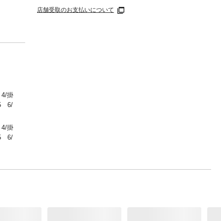
店舗受取のお支払いについて
 4/掛
 6/
 4/掛
 6/
 5/
ステ
テ
% ●
品許容