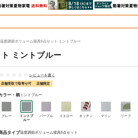
温度調節ボリューム寝具6点セット ミントブルー
ト ミントブルー
レビューを書く
店舗受取で取寄せ可
店舗限定
カラー・柄
ミントブルー
グレー
ミントブ
パープル
イエロー
キッチン
マリン
リーフ
ルー
商品タイプ
温度調節ボリューム寝具6点セット