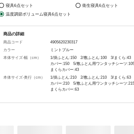
寝具6点セット
衛生寝具6点セット
温度調節ボリューム寝具6点セット
商品の詳細
商品コード
4905620230317
カラー
ミントブルー
本体サイズ-幅（cm）
1/掛ふとん:150 2/敷ふとん:100 3/まくら:43
カバー:150 5/敷ふとん用ワンタッチシーツ:105
まくらカバー:43
本体サイズ-奥行（cm）
1/掛ふとん:210 2/敷ふとん:210 3/まくら:63
カバー:210 5/敷ふとん用ワンタッチシーツ:215
まくらカバー:63
付属品／セット内容
1/掛ふとん 2/敷ふとん 3/まくら 4/掛カバー
敷ふとん用ワンタッチシーツ 6/まくらカバー
材質
●掛ふとん、敷ふとん、まくら 側生地/ポリエ
ル:100% ●掛ふとん・まくら 中材/ポリエス
ル:100% ●敷ふとん 中材/ポリエステル:100
各カバー ポリエステル:100%(キルティング製