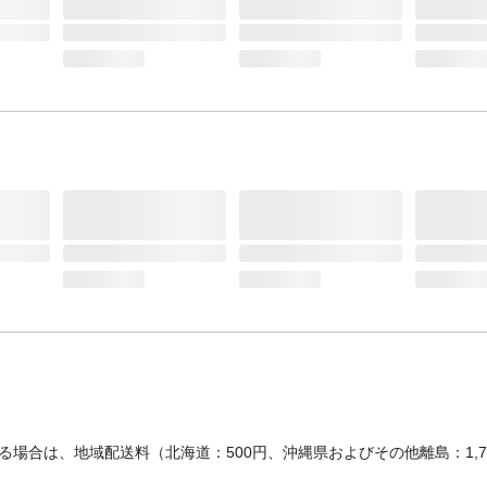
範囲+5%～-3%)
洗濯表示
洗濯ネームを参考
生産国
中国
場合は、地域配送料（北海道：500円、沖縄県およびその他離島：1,