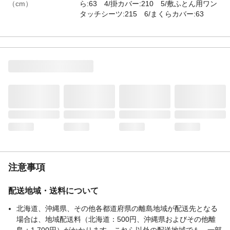
（cm）
ら:63 4/掛カバー:210 5/敷ふとん用ワン
タッチシーツ:215 6/まくらカバー:63
付属品／セット内容
1/掛ふとん 2/敷ふとん 3/まくら 4/掛カ
バー 5/敷ふとん用ワンタッチシーツ 6/ま
くらカバー
材質
●掛ふとん、敷ふとん、まくら 側生地/ポ
リエステル:100% ●掛ふとん・まくら 中
材/ポリエステル:100% ●敷ふとん 中材/
ポリエステル:100% ●各カバー ポリエス
テル:100%(キルティング製品許容範囲+5%
～-3%)
洗濯表示
洗濯ネームを参考
生産国
中国
注意事項
配送地域・送料について
北海道、沖縄県、その他各都道府県の離島地域が配送先となる
場合は、地域配送料（北海道：500円、沖縄県およびその他離
島：1,700円）がかかります。これら以外の配送地域でも、一部