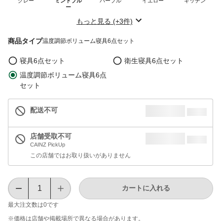
グレー
ミントブル
パープル
イエロー
キッチン
ー
もっと見る (+3件)
商品タイプ
温度調節ボリューム寝具6点セット
寝具6点セット
衛生寝具6点セット
温度調節ボリューム寝具6点
セット
配送不可
店舗受取不可
CAINZ PickUp
この店舗ではお取り扱いがありません
カートに入れる
最大注文数は
0
です
※価格は​店舗や​掲載場所で​異なる​場合が​あります。