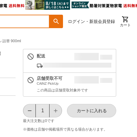
ログイン・新規会員登録
カート
替 900ml
替
配送
店舗受取不可
CAINZ PickUp
この商品は店舗受取対象外です
カートに入れる
最大注文数は
0
です
※価格は​店舗や​掲載場所で​異なる​場合が​あります。