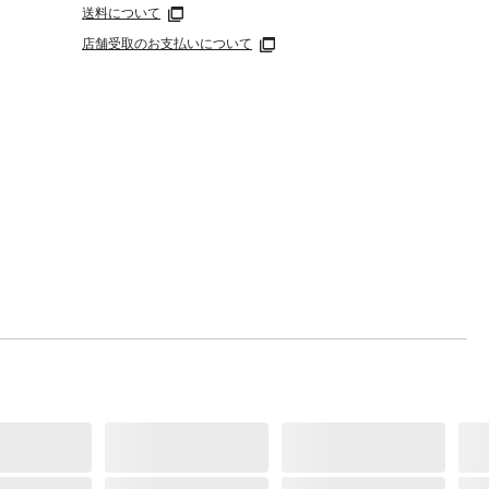
送料について
店舗受取のお支払いについて
幅広い
保ちま
ろみが
洗い上
があ
用しな