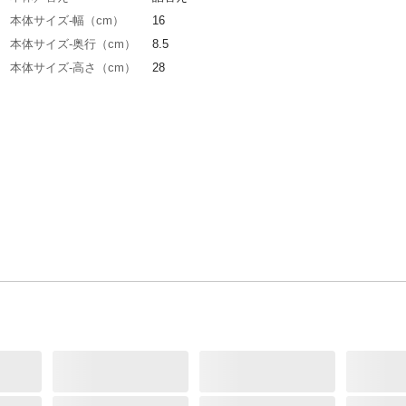
本体サイズ-幅（cm）
16
本体サイズ-奥行（cm）
8.5
本体サイズ-高さ（cm）
28
特徴
液体ミューズ詰替えがジャンボ900mlで登場。
バイ菌をしっかり殺菌・消毒し、手肌を清潔に
す。さらにかさつきを防ぐ保湿成分も配合。と
あって泡立てやすい、やさしい使い心地です。
がりはベタつきが残らず、すっきり。
効能・効果
手洗いによる消毒
用法・用量
ワンプッシュ1mlが1回分
内容量
900ml
成分
サリチル酸
使用上の注意
傷、湿疹、皮フ炎(かぶれ・ただれ等の皮フ障害
るときは、悪化させるおそれがありますので使
いでください。
生産国
タイ