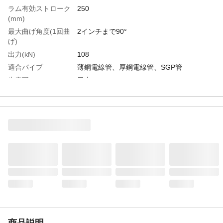
ラム有効ストローク
250
(mm)
最大曲げ角度(1回曲
2インチまで90°
げ)
出力(kN)
108
適合パイプ
薄鋼電線管、厚鋼電線管、SGP管
生産国
日本
重さ
18.600KG
商品説明