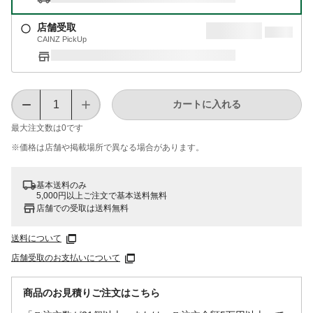
店舗受取
CAINZ PickUp
カートに入れる
最大注文数は
0
です
※価格は​店舗や​掲載場所で​異なる​場合が​あります。
基本送料のみ
5,000円以上ご注文で基本送料無料
店舗での受取は送料無料
送料について
店舗受取のお支払いについて
商品のお見積りご注文はこちら