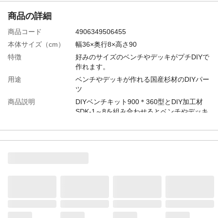
商品の詳細
商品コード
4906349506455
本体サイズ（cm）
幅36×奥行8×高さ90
特徴
好みのサイズのベンチやデッキがプチDIYで
作れます。
用途
ベンチやデッキが作れる国産杉材のDIYパー
ツ
商品説明
DIYベンチキット900＊360型とDIY加工材
SDK-1～8を組み合わせるとベンチやデッキ
が作成できます。DIY加工材SDK-1～4は天
板部分に、DIY加工材SDK-5～8は振れ止め
に使用するとベンチやデッキが作成できま
す。
材質
国産杉