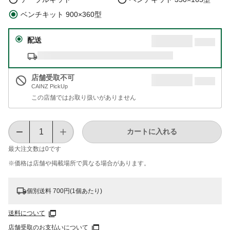
ベンチキット 900×360型
配送
店舗受取不可
CAINZ PickUp
この店舗ではお取り扱いがありません
カートに入れる
最大注文数は
0
です
※価格は​店舗や​掲載場所で​異なる​場合が​あります。
個別送料 700円(1個あたり)
送料について
店舗受取のお支払いについて