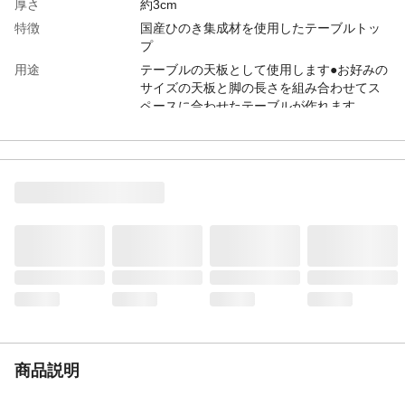
厚さ
約3cm
特徴
国産ひのき集成材を使用したテーブルトッ
プ
用途
テーブルの天板として使用します●お好みの
サイズの天板と脚の長さを組み合わせてス
ペースに合わせたテーブルが作れます
使用上の注意
火のそばでの使用は避けてください●組立完
成後のテーブルに乗ったり、座ったりなど
本来の目的以外で使用しないでください●天
然木を使用しているため、木目や風合いが1
枚1枚異なります●油が付いたように見える
のはヤニです。桧の芳香の素で木が生きて
いる証拠で無害です
材質
国産ひのき
生産国
中国
ホルムアルデヒド放
F☆☆☆☆
散量等級
重量
約13.4kg
商品説明