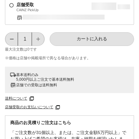
店舗受取
CAINZ PickUp
カートに入れる
最大注文数は
0
です
※価格は​店舗や​掲載場所で​異なる​場合が​あります。
基本送料のみ
5,000円以上ご注文で基本送料無料
店舗での受取は送料無料
送料について
店舗受取のお支払いについて
商品のお見積りご注文はこちら
「ご注文数が31個以上、または、ご注文金額5万円以上」で
お買い上げご希望のお客様は、在庫・納期を確認いたしま