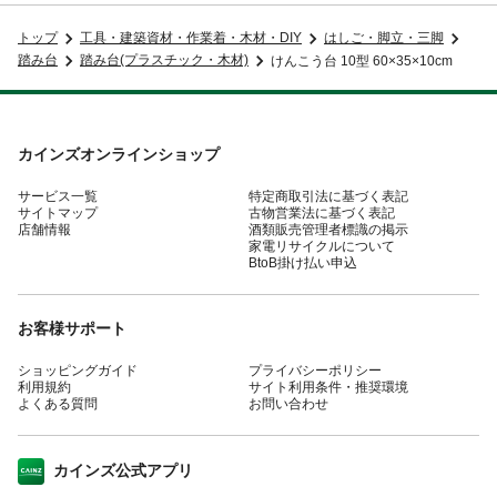
トップ
工具・建築資材・作業着・木材・DIY
はしご・脚立・三脚
踏み台
踏み台(プラスチック・木材)
けんこう台 10型 60×35×10cm
カインズオンラインショップ
サービス一覧
特定商取引法に基づく表記
サイトマップ
古物営業法に基づく表記
店舗情報
酒類販売管理者標識の掲示
家電リサイクルについて
BtoB掛け払い申込
お客様サポート
ショッピングガイド
プライバシーポリシー
利用規約
サイト利用条件・推奨環境
よくある質問
お問い合わせ
カインズ公式アプリ