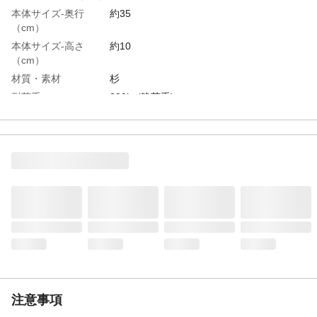
本体サイズ-奥行
約35
（cm）
本体サイズ-高さ
約10
（cm）
材質・素材
杉
耐荷重
200kg(静荷重)
生産国
日本
重量
3.1kg
注意事項