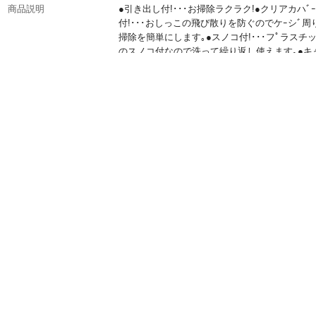
商品説明
●引き出し付!･･･お掃除ラクラク!●クリアカハﾞ
付!･･･おしっこの飛び散りを防ぐのでケｰシﾞ周
掃除を簡単にします｡●スノコ付!･･･フﾟラスチ
のスノコ付なので洗って繰り返し使えます｡●キ
ｰ付!･･･お掃除の時など移動するのにとっても
す｡
重量（g）
11000
原材料
●天面・側面フェンス・正面扉/スチール(粉体塗装
バックル/ABS ●トレイ・引き出し/PP ●
アカバー/ポリカ－ボネイト ●すのこ/ABS
生産国
中国
飼育匹数目安
1～2羽
対象動物
うさぎ・モルモット