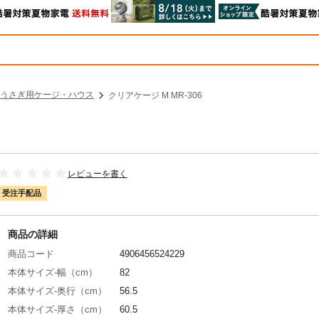
うさぎ用ケージ・ハウス
クリアケージ M MR-306
レビューを書く
受注手配品
商品の詳細
商品コード
4906456524229
本体サイズ-幅（cm）
82
本体サイズ-奥行（cm）
56.5
本体サイズ-厚さ（cm）
60.5