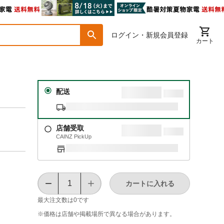
ログイン・新規会員登録
カート
配送
店舗受取
CAINZ PickUp
カートに入れる
最大注文数は
0
です
※価格は​店舗や​掲載場所で​異なる​場合が​あります。