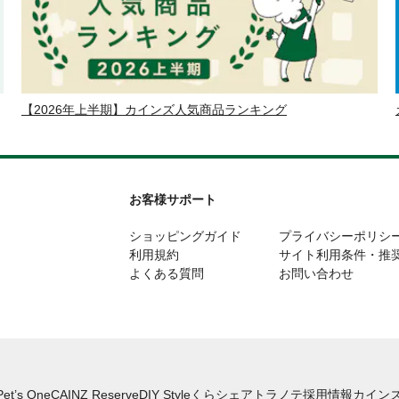
【2026年上半期】カインズ人気商品ランキング
お客様サポート
ショッピングガイド
プライバシーポリシ
利用規約
サイト利用条件・推
よくある質問
お問い合わせ
Pet’s One
CAINZ Reserve
DIY Style
くらシェア
トラノテ
採用情報
カインズ