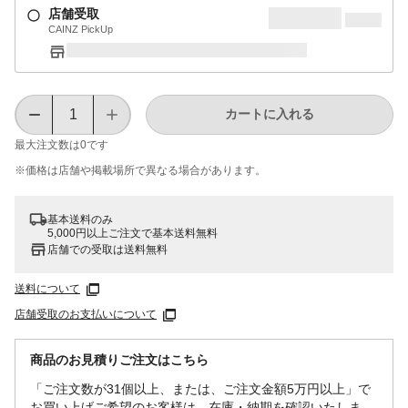
店舗受取
CAINZ PickUp
カートに入れる
最大注文数は
0
です
※価格は​店舗や​掲載場所で​異なる​場合が​あります。
基本送料のみ
5,000円以上ご注文で基本送料無料
店舗での受取は送料無料
送料について
店舗受取のお支払いについて
商品のお見積りご注文はこちら
「ご注文数が31個以上、または、ご注文金額5万円以上」で
お買い上げご希望のお客様は、在庫・納期を確認いたしま