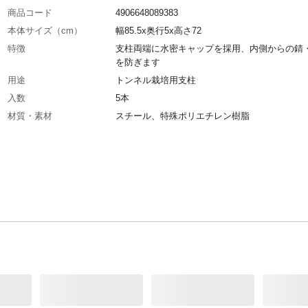
商品コード
4906648089383
本体サイズ（cm）
幅85.5x奥行5x高さ72
特徴
支柱両端に水密キャップを採用、内側からの錆
を防ぎます
用途
トンネル栽培用支柱
入数
5本
材質・素材
スチール、特殊ポリエチレン樹脂
原産国
日本