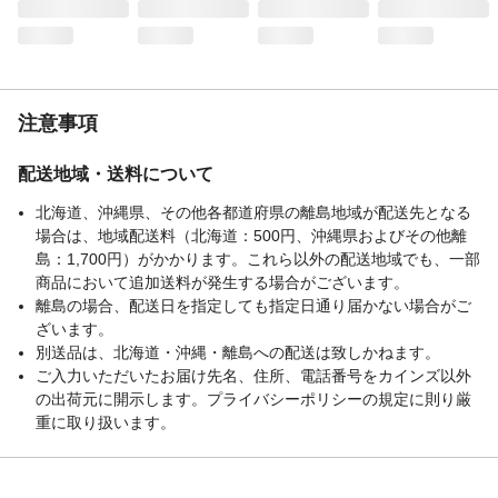
電子レンジ対応
対応
食洗器対応可否
可
使用上の注意
直火、オーブン等で加熱、調理、空焚きを
しないでください。
注意事項
お手入れ方法
やわらかいスポンジに台所用洗剤をお使い
ください。
配送地域・送料について
生産国
タイ
強化の種類
電子レンジ用
北海道、沖縄県、その他各都道府県の離島地域が配送先となる
場合は、地域配送料（北海道：500円、沖縄県およびその他離
重量
１３０ｇ
島：1,700円）がかかります。これら以外の配送地域でも、一部
商品において追加送料が発生する場合がございます。
離島の場合、配送日を指定しても指定日通り届かない場合がご
ざいます。
別送品は、北海道・沖縄・離島への配送は致しかねます。
ご入力いただいたお届け先名、住所、電話番号をカインズ以外
の出荷元に開示します。プライバシーポリシーの規定に則り厳
重に取り扱います。