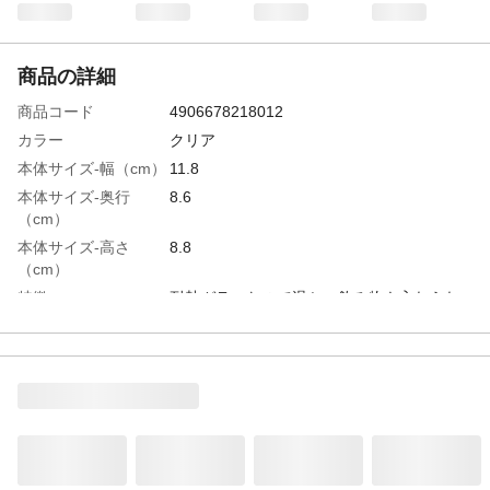
商品の詳細
商品コード
4906678218012
カラー
クリア
本体サイズ-幅（cm）
11.8
本体サイズ-奥行
8.6
（cm）
本体サイズ-高さ
8.8
（cm）
特徴
耐熱ガラスなので温かい飲み物も入れられ
るカフェスタイルのグラス。
商品説明
耐熱ガラス、電子レンジ 食洗器OK
容量
３３０ｍｌ
入数
１
材質・素材
ホウケイ酸ガラス
耐熱／耐冷温度
１２０
（℃）