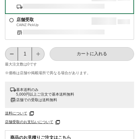
店舗受取
CAINZ PickUp
カートに入れる
最大注文数は
0
です
※価格は​店舗や​掲載場所で​異なる​場合が​あります。
基本送料のみ
5,000円以上ご注文で基本送料無料
店舗での受取は送料無料
送料について
店舗受取のお支払いについて
商品のお見積りご注文はこちら