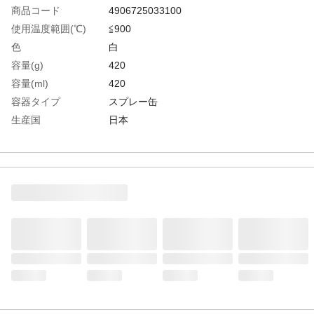
商品コード
4906725033100
使用温度範囲(℃)
≦900
色
白
容量(g)
420
容量(ml)
420
容器タイプ
スプレー缶
生産国
日本
重さ
420.000G
材質1
主成分:チッ化ホウ素（ＢＮ）