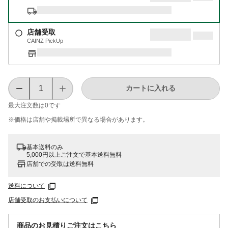
店舗受取
CAINZ PickUp
カートに入れる
最大注文数は
0
です
※価格は​店舗や​掲載場所で​異なる​場合が​あります。
基本送料のみ
5,000円以上ご注文で基本送料無料
店舗での受取は送料無料
送料について
店舗受取のお支払いについて
商品のお見積りご注文はこちら