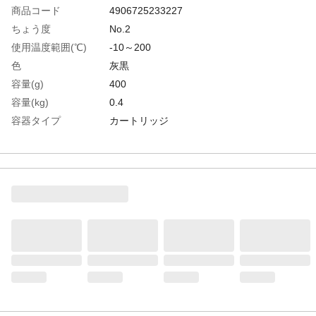
商品コード
4906725233227
ちょう度
No.2
使用温度範囲(℃)
-10～200
色
灰黒
容量(g)
400
容量(kg)
0.4
容器タイプ
カートリッジ
生産国
日本
重さ
0.410KG
材質1
主成分:鉱物油、無機物、二硫化モリブデン