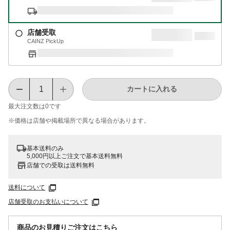
店舗受取
CAINZ PickUp
カートに入れる
最大注文数は
0
です
※価格は​店舗や​掲載場所で​異なる​場合が​あります。
基本送料のみ
5,000円以上ご注文で基本送料無料
店舗での受取は送料無料
送料について
店舗受取のお支払いについて
商品のお見積りご注文はこちら