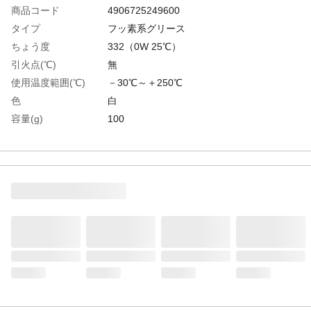
商品コード
4906725249600
タイプ
フッ素系グリース
ちょう度
332（0W 25℃）
引火点(℃)
無
使用温度範囲(℃)
－30℃～＋250℃
色
白
容量(g)
100
容器タイプ
プラスチック容器
動粘度(40℃・［［Ｍ
145
Ｍ２］］/s)
生産国
日本
重さ
110.000G
材質1
主成分:フッ素化合物