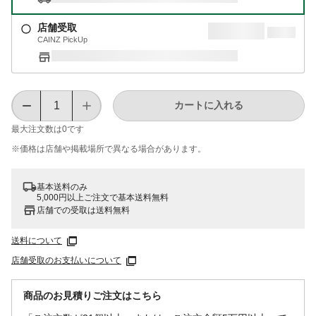
店舗受取
CAINZ PickUp
カートに入れる
最大注文数は
0
です
※価格は​店舗や​掲載場所で​異なる​場合が​あります。
基本送料のみ
5,000円以上ご注文で基本送料無料
店舗での受取は送料無料
送料について
店舗受取のお支払いについて
商品のお見積りご注文はこちら