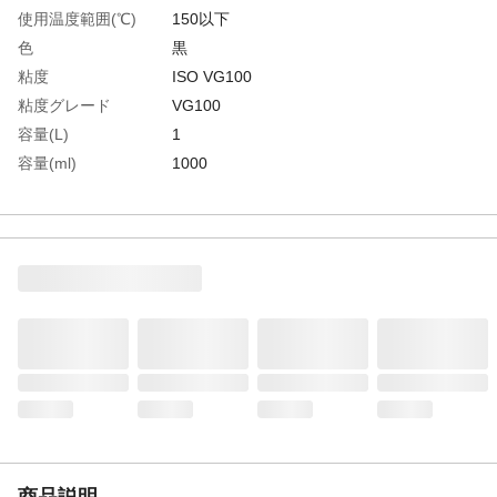
使用温度範囲(℃)
150以下
色
黒
粘度
ISO VG100
粘度グレード
VG100
容量(L)
1
容量(ml)
1000
動粘度(40℃・［［Ｍ
90
Ｍ２］］/s)
生産国
日本
重さ
1.050KG
材質1
主成分:鉱物油、二硫化モリブデン
商品説明