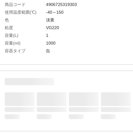
商品コード
4906725319303
使用温度範囲(℃)
-40～150
色
淡黄
粘度
VG220
容量(L)
1
容量(ml)
1000
容器タイプ
缶
生産国
日本
重さ
1.100KG
材質1
主成分:ポリαオレフィン（ＰＡＯ）