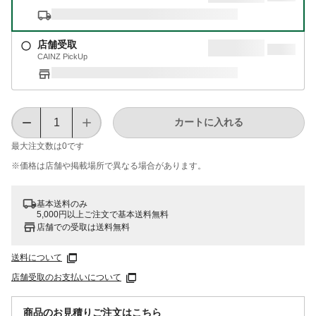
店舗受取
CAINZ PickUp
カートに入れる
最大注文数は
0
です
※価格は​店舗や​掲載場所で​異なる​場合が​あります。
基本送料のみ
5,000円以上ご注文で基本送料無料
店舗での受取は送料無料
送料について
店舗受取のお支払いについて
商品のお見積りご注文はこちら