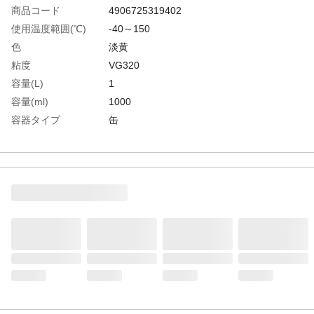
商品コード
4906725319402
使用温度範囲(℃)
-40～150
色
淡黄
粘度
VG320
容量(L)
1
容量(ml)
1000
容器タイプ
缶
生産国
日本
重さ
1.100KG
材質1
主成分:ポリαオレフィン（ＰＡＯ）