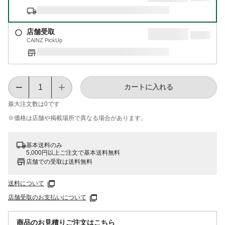
店舗受取
CAINZ PickUp
カートに入れる
最大注文数は
0
です
※価格は​店舗や​掲載場所で​異なる​場合が​あります。
基本送料のみ
5,000円以上ご注文で基本送料無料
店舗での受取は送料無料
送料について
店舗受取のお支払いについて
商品のお見積りご注文はこちら