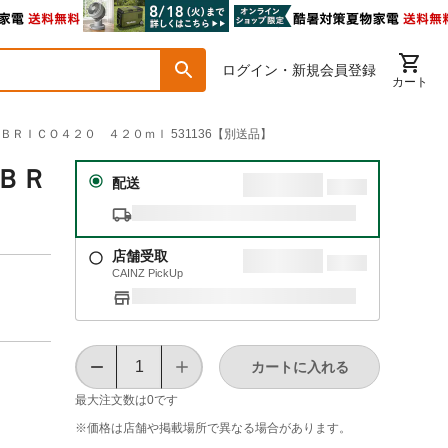
ログイン・新規会員登録
カート
ＢＲＩＣＯ４２０ ４２０ｍｌ 531136【別送品】
ＵＢＲ
配送
店舗受取
CAINZ PickUp
カートに入れる
最大注文数は
0
です
※価格は​店舗や​掲載場所で​異なる​場合が​あります。