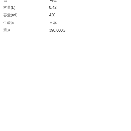
容量(L)
0.42
容量(ml)
420
生産国
日本
重さ
398.000G
材質1
主成分:鉱物油、有機モリブデン、石油系溶剤