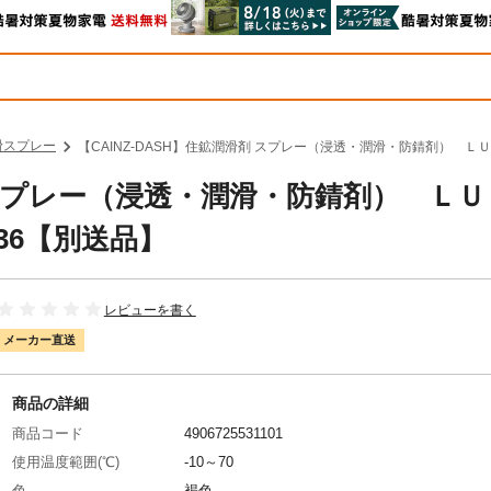
滑スプレー
【CAINZ-DASH】住鉱潤滑剤 スプレー（浸透・潤滑・防錆剤） ＬＵ
剤 スプレー（浸透・潤滑・防錆剤） Ｌ
36【別送品】
レビューを書く
メーカー直送
商品の詳細
商品コード
4906725531101
使用温度範囲(℃)
-10～70
色
褐色