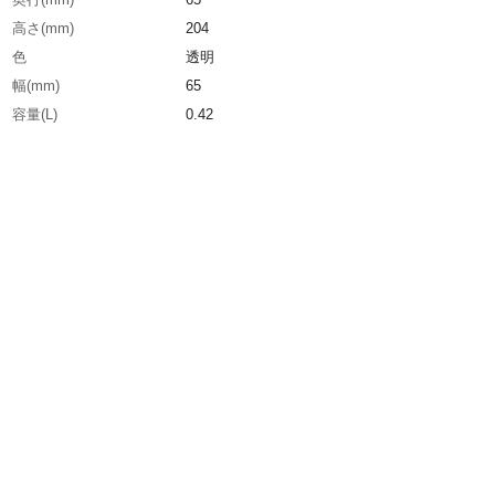
高さ(mm)
204
色
透明
幅(mm)
65
容量(L)
0.42
容量(ml)
420
生産国
日本
重さ
420.000G
材質1
主成分:溶剤