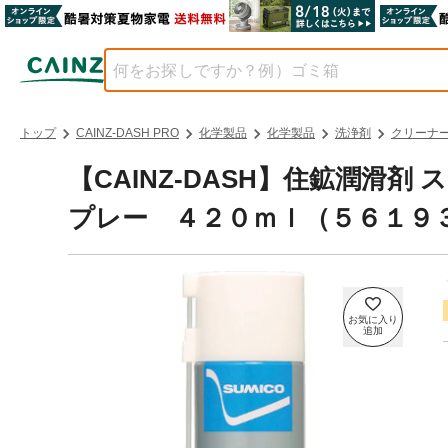
トップ
CAINZ-DASH PRO
化学製品
化学製品
洗浄剤
クリーナ
【CAINZ-DASH】住鉱潤滑
プレー ４２０ｍｌ（５６１９３