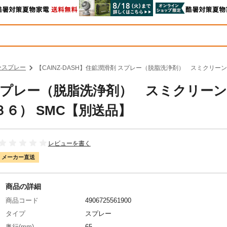
ースプレー
【CAINZ-DASH】住鉱潤滑剤 スプレー（脱脂洗浄剤） スミクリ
剤 スプレー（脱脂洗浄剤） スミクリー
６） SMC【別送品】
レビューを書く
メーカー直送
商品の詳細
商品コード
4906725561900
タイプ
スプレー
奥行(mm)
65