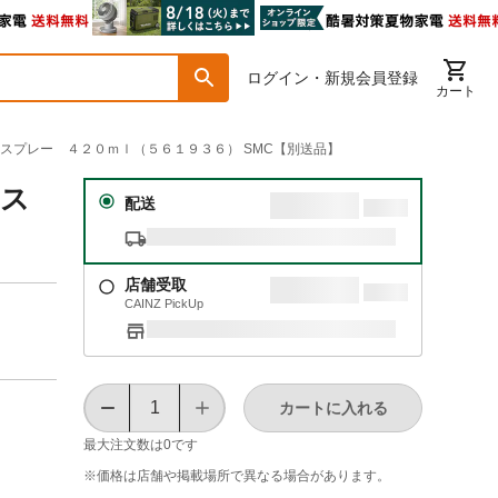
ログイン・新規会員登録
カート
ーンスプレー ４２０ｍｌ（５６１９３６） SMC【別送品】
ンス
配送
店舗受取
CAINZ PickUp
カートに入れる
最大注文数は
0
です
※価格は​店舗や​掲載場所で​異なる​場合が​あります。