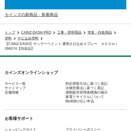
カインズの新商品・新着商品
トップ
CAINZ-DASH PRO
工事・照明用品
塗装・内装用品
塗料
サビ止め塗料
【CAINZ-DASH】サンデーペイント 透明さび止めスプレー ４００ｍｌ
266074【別送品】
カインズオンラインショップ
サービス一覧
特定商取引法に基づく表記
サイトマップ
古物営業法に基づく表記
店舗情報
酒類販売管理者標識の掲示
家電リサイクルについて
BtoB掛け払い申込
お客様サポート
ショッピングガイド
プライバシーポリシー