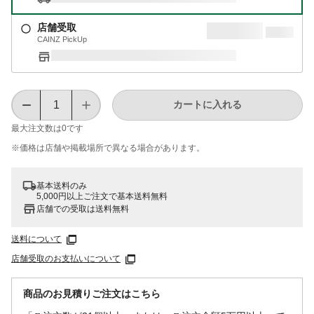
店舗受取
CAINZ PickUp
カートに入れる
最大注文数は
0
です
※価格は​店舗や​掲載場所で​異なる​場合が​あります。
基本送料のみ
5,000円以上ご注文で基本送料無料
店舗での受取は送料無料
送料について
店舗受取のお支払いについて
商品のお見積りご注文はこちら