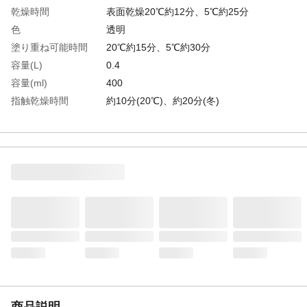
乾燥時間
表面乾燥20℃約12分、5℃約25分
色
透明
塗り重ね可能時間
20℃約15分、5℃約30分
容量(L)
0.4
容量(ml)
400
指触乾燥時間
約10分(20℃)、約20分(冬)
塗り重ね回数
2
塗布面積(［［Ｍ
約1.0～1.5
２］］)
半硬化乾燥時間
約15分(20℃)、約30分(冬)
生産国
日本
重さ
416.000G
材質1
アクリル樹脂系
商品説明