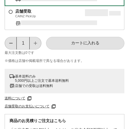
店舗受取
CAINZ PickUp
カートに入れる
最大注文数は
0
です
※価格は​店舗や​掲載場所で​異なる​場合が​あります。
基本送料のみ
5,000円以上ご注文で基本送料無料
店舗での受取は送料無料
送料について
店舗受取のお支払いについて
商品のお見積りご注文はこちら