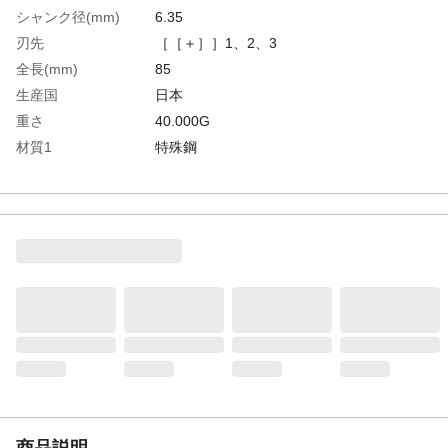
シャンク径(mm)
6.35
刃先
［［＋］］1、2、3
全長(mm)
85
生産国
日本
重さ
40.000G
材質1
特殊鋼
商品説明