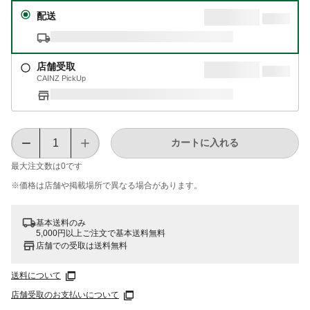
配送
店舗受取
CAINZ PickUp
カートに入れる
最大注文数は
0
です
※価格は​店舗や​掲載場所で​異なる​場合が​あります。
基本送料のみ
5,000円以上ご注文で基本送料無料
店舗での受取は送料無料
送料について
店舗受取のお支払いについて