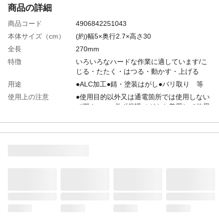
商品の詳細
商品コード
4906842251043
本体サイズ（cm）
(約)幅5×奥行2.7×高さ30
全長
270mm
特徴
いろいろなハードな作業に適しています/こ
じる・たたく・はつる・動かす・上げる
用途
●ALC加工●錆・塗装はがし●バリ取り 等
使用上の注意
●使用目的以外又は通電箇所では使用しない
で下さい。●必ず保護メガネを着用して使用
して下さい。●むやみに改造しないで下さ
い。
商品仕様
打撃に強い貫通タイプ
材質
特殊工具鋼、樹脂
生産国
日本
製造元
新亀製作所
重量
(約)203.5g