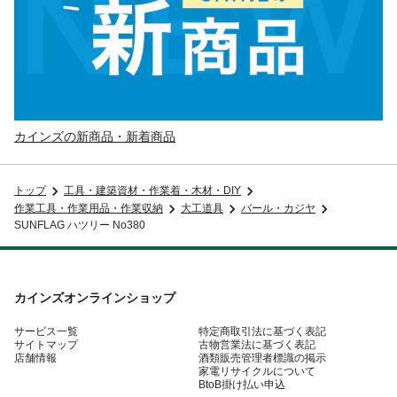
カインズの新商品・新着商品
トップ
工具・建築資材・作業着・木材・DIY
作業工具・作業用品・作業収納
大工道具
バール・カジヤ
SUNFLAG ハツリー No380
カインズオンラインショップ
サービス一覧
特定商取引法に基づく表記
サイトマップ
古物営業法に基づく表記
店舗情報
酒類販売管理者標識の掲示
家電リサイクルについて
BtoB掛け払い申込