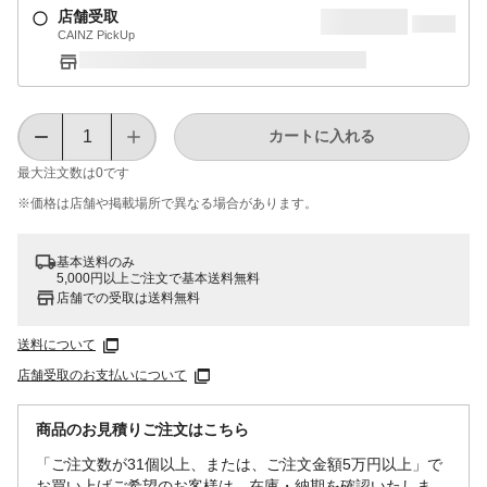
店舗受取
CAINZ PickUp
カートに入れる
最大注文数は
0
です
※価格は​店舗や​掲載場所で​異なる​場合が​あります。
基本送料のみ
5,000円以上ご注文で基本送料無料
店舗での受取は送料無料
送料について
店舗受取のお支払いについて
商品のお見積りご注文はこちら
「ご注文数が31個以上、または、ご注文金額5万円以上」で
お買い上げご希望のお客様は、在庫・納期を確認いたしま