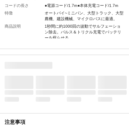
コードの長さ
●電源コード/1.7m●本体充電コード/1.7m
特徴
オートバイ~ミニバン、大型トラック、大型
農機、建設機械、マイクロバスに最適。
商品説明
1秒間に約1000回の波動でサルフェーショ
ン除去。パルス＆トリクル充電でバッテリ
ーを蘇らせる。
定格出力
●STANDARD/DC14.5V
●AGM/14.8V●ISS/DC15.5/15A(最大電
流)●STANDARD/DC29.0V●AGM/DC29.6V●I
SS/DC31●12A(充電時最大電流)●35A(セル
スタート補助機能時)
定格入力
AC100V 50/60Hz 450W
付属品／セット内容
オートバイ用アタッチメントクリップ
使用方法
バッテリーは外さず繋いでコンセントに差
し込むだけ。
使用上の注意
バッテリーの電圧が3V未満まで過放電した
バッテリーの場合、本製品では充電できま
せん。
注意事項
生産国
中国