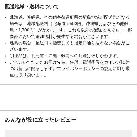
充電表示
液晶表示
配送地域・送料について
充電方法
定電流定電圧/オート充電方式
北海道、沖縄県、その他各都道府県の離島地域が配送先となる
適合バッテリー電圧
DC12V・24V(開放型・密閉型・AGM・ISS)
場合は、地域配送料（北海道：500円、沖縄県およびその他離
鉛バッテリー
島：1,700円）がかかります。これら以外の配送地域でも、一部
適合バッテリー容量
4Ah~176Ah
商品において追加送料が発生する場合がございます。
離島の場合、配送日を指定しても指定日通り届かない場合がご
ざいます。
別送品は、北海道・沖縄・離島への配送は致しかねます。
ご入力いただいたお届け先名、住所、電話番号をカインズ以外
の出荷元に開示します。プライバシーポリシーの規定に則り厳
重に取り扱います。
みんなが役に立ったレビュー