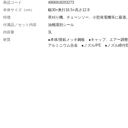
商品コード
4906918203273
本体サイズ（cm）
幅30×奥行16.5×高さ12.8
特徴
草刈り機、チェーンソー、小型発電機等に最適
付属品／セット内容
油種識別シール
内容量
3L
材質
●本体/亜鉛メッキ鋼板 ●キャップ、エアー調整
アルミニウム合金 ●ノズル/PE ●ノズル締付部
使用上の注意
ガソリン缶にガソリンを入れて車等で移動され
は、必ずポリエチレン袋又は、受け皿において
移動してください。
生産国
中国
重量
1kg