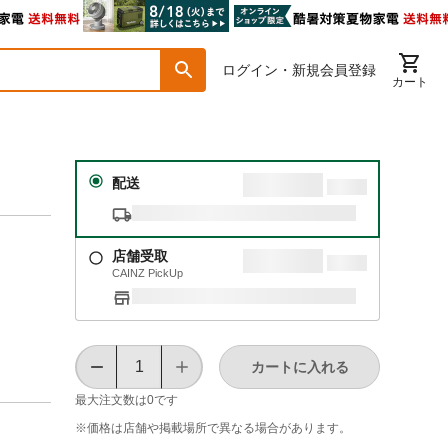
ログイン・新規会員登録
カート
配送
店舗受取
CAINZ PickUp
カートに入れる
最大注文数は
0
です
※価格は​店舗や​掲載場所で​異なる​場合が​あります。