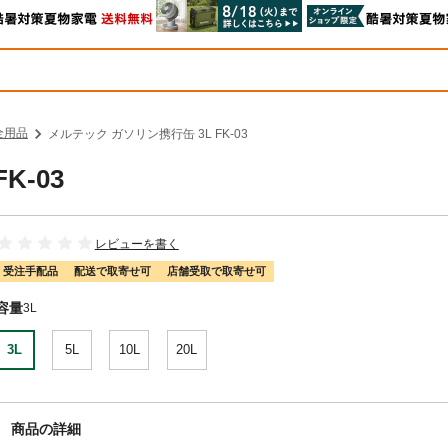
全用品
メルテック ガソリン携行缶 3L FK-03
K-03
レビューを書く
受注手配品
配送で取寄せ可
店舗受取で取寄せ可
容量
3L
3L
5L
10L
20L
商品の詳細