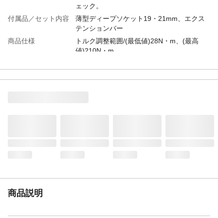
ェック。
付属品／セット内容
薄型ディープソケット19・21mm、エクス
テンションバー
商品仕様
トルク調整範囲/(最低値)28N・m、(最高
値)210N・m
材質
●本体/カーボンスティール、スティール ●
ディープソケット、エクステンションバー/
クロムバナジウム鋼
使用上の注意
締め付けトルクは、締め付ける箇所により
異なりますので、メーカーやディーラー、
または取り付ける部品の取扱説明書などで
ご確認ください。
生産国
中国
重量
1.4kg
商品説明