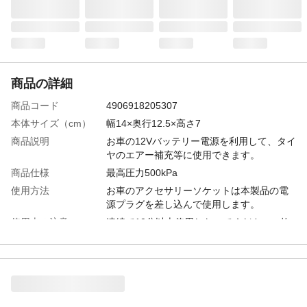
商品の詳細
商品コード
4906918205307
本体サイズ（cm）
幅14×奥行12.5×高さ7
商品説明
お車の12Vバッテリー電源を利用して、タイ
ヤのエアー補充等に使用できます。
商品仕様
最高圧力500kPa
使用方法
お車のアクセサリーソケットは本製品の電
源プラグを差し込んで使用します。
使用上の注意
連続で10分以上使用しないでください。故
障の原因になります。
生産国
中国
重量
800g