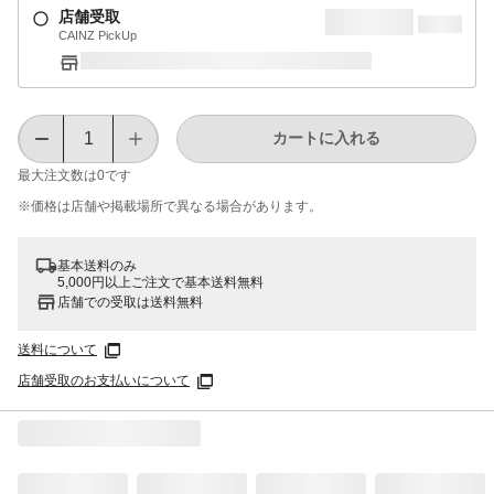
店舗受取
CAINZ PickUp
カートに入れる
最大注文数は
0
です
※価格は​店舗や​掲載場所で​異なる​場合が​あります。
基本送料のみ
5,000円以上ご注文で基本送料無料
店舗での受取は送料無料
送料について
店舗受取のお支払いについて