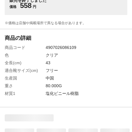
販売を終了しました
558
価格
円
※価格は​店舗や​掲載場所で​異なる​場合が​あります。
商品の詳細
商品コード
4907026086109
色
クリア
全長(cm)
43
適合靴サイズ(cm)
フリー
生産国
中国
重さ
80.000G
材質1
塩化ビニール樹脂