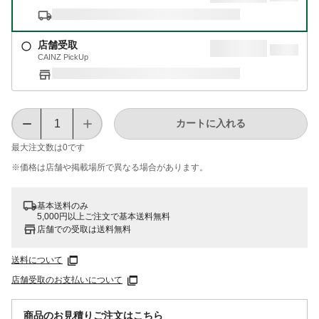
店舗受取
CAINZ PickUp
カートに入れる
最大注文数は
0
です
※価格は​店舗や​掲載場所で​異なる​場合が​あります。
基本送料のみ
5,000円以上ご注文で基本送料無料
店舗での受取は送料無料
送料について
店舗受取のお支払いについて
商品のお見積りご注文はこちら