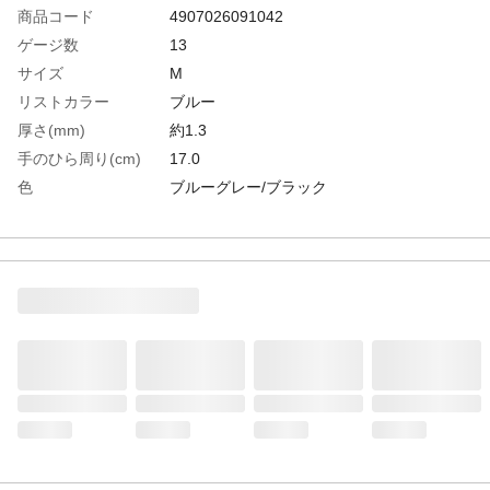
商品コード
4907026091042
ゲージ数
13
サイズ
M
リストカラー
ブルー
厚さ(mm)
約1.3
手のひら周り(cm)
17.0
色
ブルーグレー/ブラック
全長(cm)
24.0
中指長さ(cm)
7.1
生産国
バングラデシュ
重さ
440.000G
材質1
繊維部：ナイロン
材質2
すべり止め部：ニトリルゴム