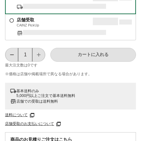
店舗受取
CAINZ PickUp
カートに入れる
最大注文数は
0
です
※価格は​店舗や​掲載場所で​異なる​場合が​あります。
基本送料のみ
5,000円以上ご注文で基本送料無料
店舗での受取は送料無料
送料について
店舗受取のお支払いについて
商品のお見積りご注文はこちら