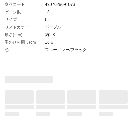
商品コード
4907026091073
ゲージ数
13
サイズ
LL
リストカラー
パープル
厚さ(mm)
約1.3
手のひら周り(cm)
18.6
色
ブルーグレー/ブラック
全長(cm)
26.0
中指長さ(cm)
7.8
生産国
バングラデシュ
重さ
510.000G
材質1
繊維部：ナイロン
材質2
すべり止め部：ニトリルゴム