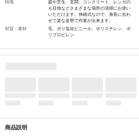
特徴
庭や芝生、玄関、コンクリート、レンガの
も目地などさまざまな場所の清掃にお使い
いただけます。伸縮式なので、身長に合わ
せて楽な姿勢で作業が出来ます。
材質・素材
毛、ポリ塩化ビニール、ポリスチレン、ポ
リプロピレン
生産国
中国
重量
(約)600g
商品説明