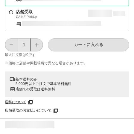
店舗受取
CAINZ PickUp
カートに入れる
最大注文数は
0
です
※価格は​店舗や​掲載場所で​異なる​場合が​あります。
基本送料のみ
5,000円以上ご注文で基本送料無料
店舗での受取は送料無料
送料について
店舗受取のお支払いについて