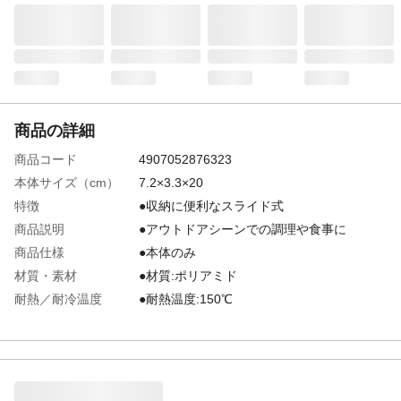
商品の詳細
商品コード
4907052876323
本体サイズ（cm）
7.2×3.3×20
特徴
●収納に便利なスライド式
商品説明
●アウトドアシーンでの調理や食事に
商品仕様
●本体のみ
材質・素材
●材質:ポリアミド
耐熱／耐冷温度
●耐熱温度:150℃
（℃）
使用上の注意
注意事項を必ずご確認ください
生産国
中国
重量
29g