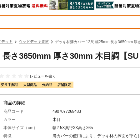
ドデッキ
ウッドデッキ資材
デッキ材溝カバー 12尺 幅25mm 長さ3650mm 厚
 長さ3650mm 厚さ30mm 木目調【S
レビューを書く
受注手配品
大型商品
分納品
店舗限定
商品の詳細
商品コード
4907077269483
カラー
木目
本体サイズ（cm）
幅2.5X奥行3X高さ365
特徴
溝カバーの使用により、デッキ材の床面が平ら