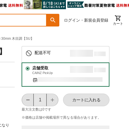
ログイン・新規会員登録
カート
さ30mm 木目調【SU】
U】
配送不可
店舗受取
CAINZ PickUp
カートに入れる
最大注文数は
0
です
※価格は​店舗や​掲載場所で​異なる​場合が​あります。
になり