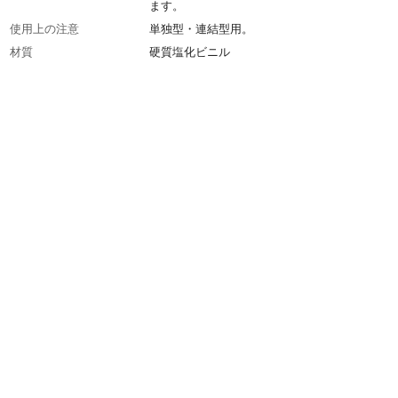
ます。
使用上の注意
単独型・連結型用。
材質
硬質塩化ビニル
生産国
日本
重量
0.383Kg